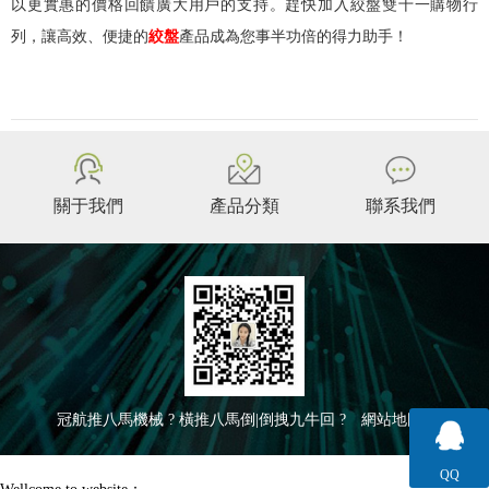
以更實惠的價格回饋廣大用戶的支持。趕快加入絞盤雙十一購物行
列，讓高效、便捷的
絞盤
產品成為您事半功倍的得力助手！
關于我們
產品分類
聯系我們
冠航推八馬機械 ? 橫推八馬倒|倒拽九牛回 ?
網站地圖
QQ