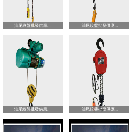
汕尾絞盤批發供應...
汕尾絞盤批發供應...
汕尾絞盤批發供應...
汕尾絞盤批發供應...