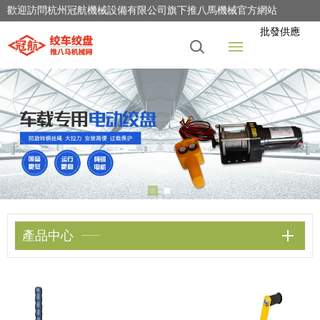
歡迎訪問杭州冠航機械設備有限公司旗下推八馬機械官方網站
批發供應
產品中心