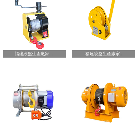
福建絞盤生產廠家...
福建絞盤生產廠家...