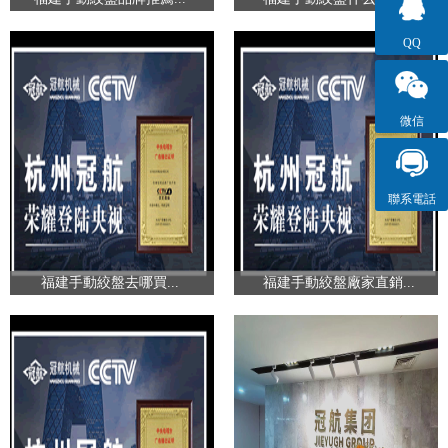
QQ
微信
聯系電話
福建手動絞盤去哪買...
福建手動絞盤廠家直銷...