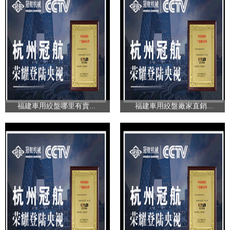
福建車用絞盤哪里有賣...
福建車用絞盤廠家直銷...