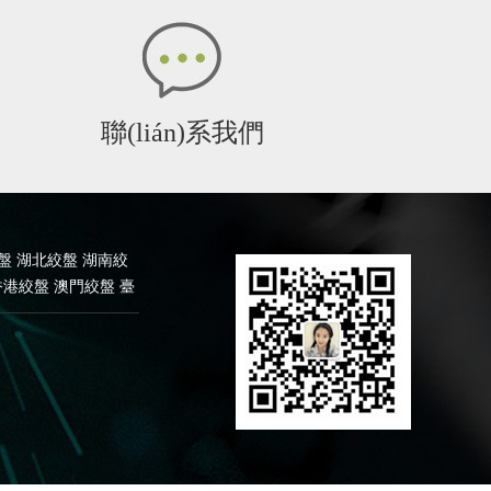
聯(lián)系我們
盤
湖北絞盤
湖南絞
香港絞盤
澳門絞盤
臺