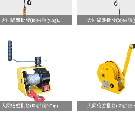
大同絞盤批發(fā)供應(yīng)...
大同絞盤批發(fā)供應(yīn
大同冠航歐式電動環(huán)鏈葫蘆...
冠航新款歐式電動環(huán)鏈葫蘆
冠航歐式帶電動跑車款電
可方便的安裝到KBK標(biāo)準
(huán)鏈葫蘆可方便的安裝
(zhǔn)組件的軌道上。...
標(biāo)準(zhǔn)組件的...
大同絞盤批發(fā)供應(yīng)...
大同絞盤批發(fā)供應(yīn
大同冠航蝸桿式手搖絞盤...