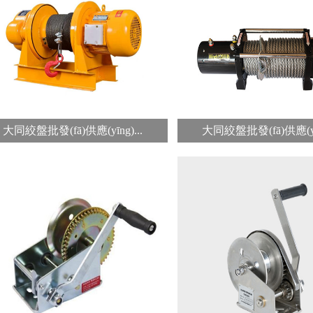
冠航蝸桿手搖絞盤，機(jī)體配有
手動絞盤也叫手搖絞盤，
摩擦制動裝置，在有負(fù)載的情
剎車手搖絞盤體積小重量輕
況下，自動開啟...
攜帶...
大同絞盤批發(fā)供應(yīng)...
大同絞盤批發(fā)供應(yīn
大同冠航一字型鋼絲繩卷揚...
冠航卷揚機(jī)在建筑工程施工、
冠航12000磅電動絞盤功率
安裝過程中用來提升、吊裝建筑材
5.4KW,鋼絲繩直徑為9m
料、...
鋼絲繩長度16米...