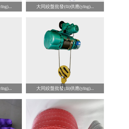
g)...
大同絞盤批發(fā)供應(yīng)...
大同冠航不銹鋼手搖絞盤...
大同冠航自鎖式手搖絞盤...
絞盤材質
手動絞盤是具有垂直安裝的絞纜
為加工材
筒，在動力驅(qū)動下能卷繞但不
儲存繩索...
g)...
大同絞盤批發(fā)供應(yīng)...
大同冠航牌家用民用微型電...
大同冠航CD1型/MD1型鋼絲...
用電動葫
冠航CD1型/MD1型鋼絲繩電動葫