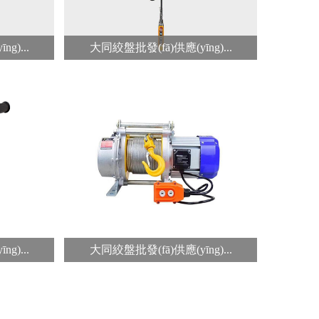
g)...
大同絞盤批發(fā)供應(yīng)...
大同冠航歐式電動環(huán)鏈葫蘆...
大同冠航歐式電動葫蘆(手...
動環
冠航歐式電動環(huán)鏈葫蘆可方
到KBK
便的安裝到KBK標(biāo)準(zhǔn)
組件的軌道上。所有...
g)...
大同絞盤批發(fā)供應(yīng)...
大同冠航雙向自鎖剎車式手...
大同冠航牌快速卷揚機(jī)提升...