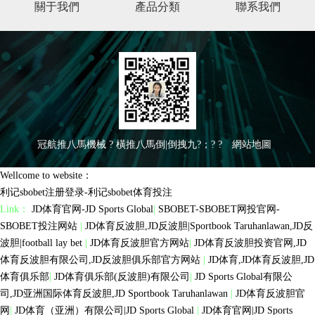
關于我們
產品分類
聯系我們
冠航推八馬機械 ? 橫推八馬倒|倒拽九?；? ?
網站地圖
Wellcome to website：
利记sbobet注册登录-利记sbobet体育投注
Link：
JD体育官网-JD Sports Global
|
SBOBET-SBOBET网投官网-
SBOBET投注网站
|
JD体育反波胆,JD反波胆|Sportbook Taruhanlawan,JD反
波胆|football lay bet
|
JD体育反波胆官方网站
|
JD体育反波胆投资官网,JD
体育反波胆有限公司,JD反波胆俱乐部官方网站
|
JD体育,JD体育反波胆,JD
体育俱乐部
|
JD体育俱乐部(反波胆)有限公司
|
JD Sports Global有限公
司,JD亚洲国际体育反波胆,JD Sportbook Taruhanlawan
|
JD体育反波胆官
网
|
JD体育（亚洲）有限公司|JD Sports Global
|
JD体育官网|JD Sports