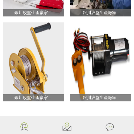
銀川絞盤生產廠家...
銀川絞盤生產廠家...
銀川絞盤生產廠家...
銀川絞盤生產廠家...