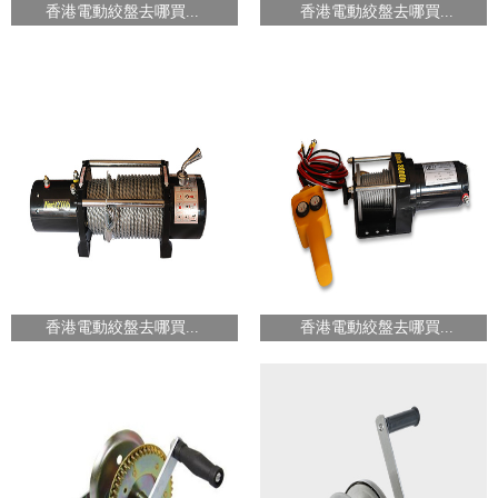
香港電動絞盤去哪買...
香港電動絞盤去哪買...
香港電動絞盤去哪買...
香港電動絞盤去哪買...