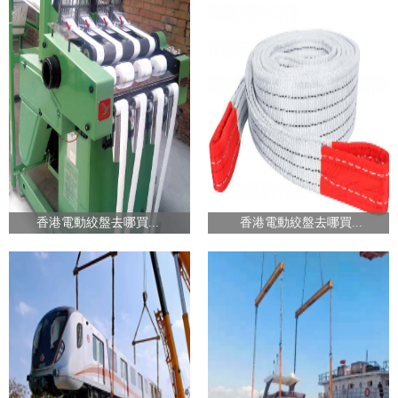
香港電動絞盤去哪買...
香港電動絞盤去哪買...